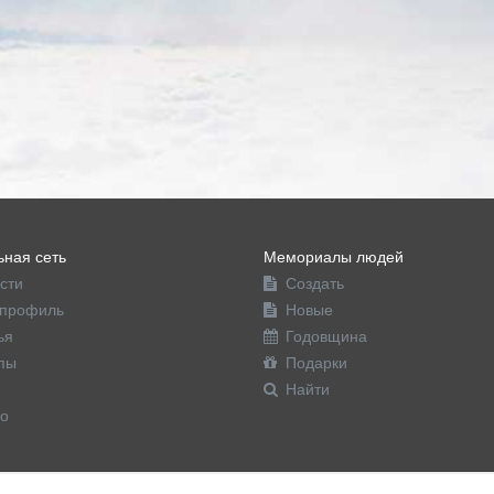
ная сеть
Мемориалы людей
сти
Создать
профиль
Новые
ья
Годовщина
пы
Подарки
Найти
о