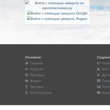
Основное
Социаль
Главная
Ново
Новости
Мой 
Питомцы
Друз
Форум
Груп
Часовня
Фото
Молитвослов
Виде