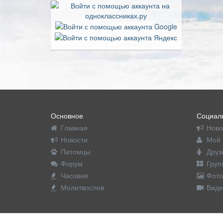
Основное
Социаль
Главная
Ново
Новости
Мой 
Питомцы
Друз
Форум
Груп
Часовня
Фото
Молитвослов
Виде