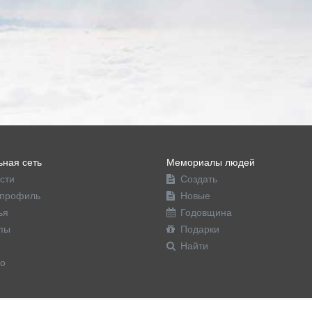
ная сеть
Мемориалы людей
сти
Создать
профиль
Новые
ья
Годовщина
пы
Подарки
Найти
о