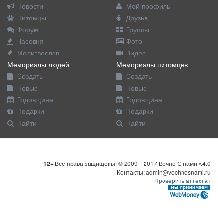
Новости
Мой профиль
Питомцы
Друзья
Форум
Группы
Часовня
Фото
Молитвослов
Видео
Мемориалы людей
Мемориалы питомцев
Создать
Создать
Новые
Новые
Годовщина
Годовщина
Подарки
Подарки
Найти
Найти
12+
Все права защищены! © 2009—2017 Вечно С нами v.4.0
Контакты: admin@vechnosnami.ru
Проверить аттестат