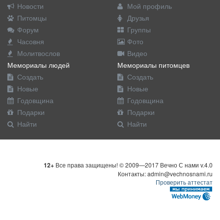
Новости
Мой профиль
Питомцы
Друзья
Форум
Группы
Часовня
Фото
Молитвослов
Видео
Мемориалы людей
Мемориалы питомцев
Создать
Создать
Новые
Новые
Годовщина
Годовщина
Подарки
Подарки
Найти
Найти
12+
Все права защищены! © 2009—2017 Вечно С нами v.4.0
Контакты: admin@vechnosnami.ru
Проверить аттестат