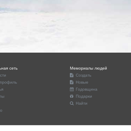
ная сеть
Мемориалы людей
сти
Создать
профиль
Новые
ья
Годовщина
пы
Подарки
Найти
о