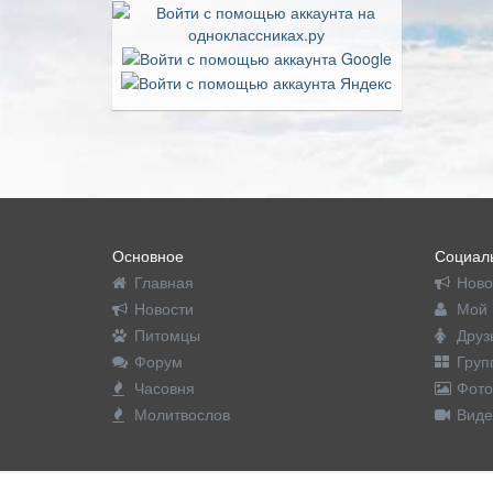
Основное
Социаль
Главная
Ново
Новости
Мой 
Питомцы
Друз
Форум
Груп
Часовня
Фото
Молитвослов
Виде