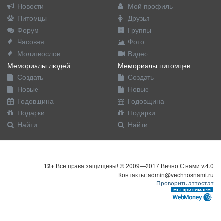
Новости
Мой профиль
Питомцы
Друзья
Форум
Группы
Часовня
Фото
Молитвослов
Видео
Мемориалы людей
Мемориалы питомцев
Создать
Создать
Новые
Новые
Годовщина
Годовщина
Подарки
Подарки
Найти
Найти
12+
Все права защищены! © 2009—2017 Вечно С нами v.4.0
Контакты: admin@vechnosnami.ru
Проверить аттестат