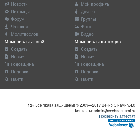
Новости
Мой профиль
Питомцы
Друзья
Форум
Группы
Часовня
Фото
Молитвослов
Видео
Мемориалы людей
Мемориалы питомцев
Создать
Создать
Новые
Новые
Годовщина
Годовщина
Подарки
Подарки
Найти
Найти
12+
Все права защищены! © 2009—2017 Вечно С нами v.4.0
Контакты: admin@vechnosnami.ru
Проверить аттестат