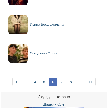
Ирина Бесфамильная
Семушина Ольга
1
...
4
5
6
7
8
...
11
Люди, для которых
Шашкин Олег