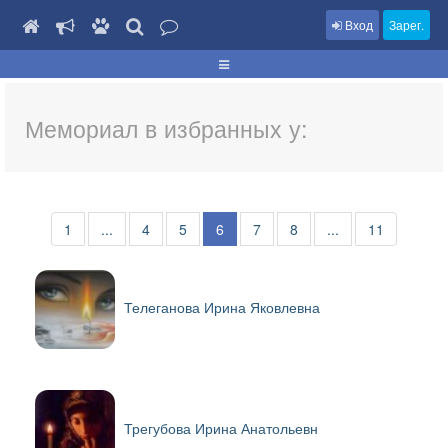
Вход
Зарег.
Мемориал в избранных у:
1
...
4
5
6
7
8
...
11
Телеганова Ирина Яковлевна
Трегубова Ирина Анатольевн