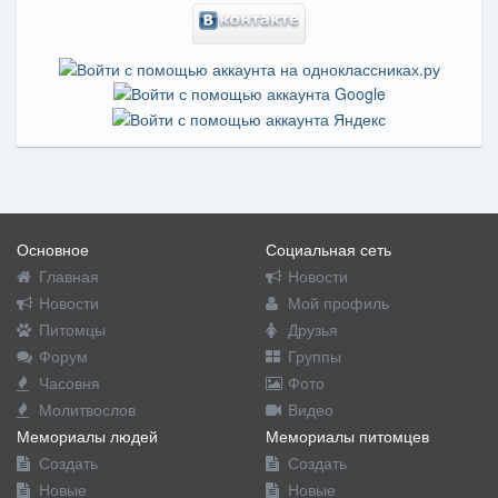
Основное
Социальная сеть
Главная
Новости
Новости
Мой профиль
Питомцы
Друзья
Форум
Группы
Часовня
Фото
Молитвослов
Видео
Мемориалы людей
Мемориалы питомцев
Создать
Создать
Новые
Новые