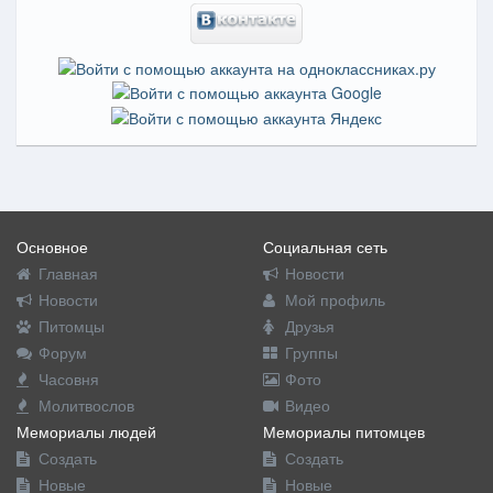
Основное
Социальная сеть
Главная
Новости
Новости
Мой профиль
Питомцы
Друзья
Форум
Группы
Часовня
Фото
Молитвослов
Видео
Мемориалы людей
Мемориалы питомцев
Создать
Создать
Новые
Новые