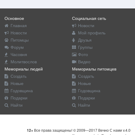
Основное
Социальная сеть
Главная
Новости
Новости
Мой профиль
Питомцы
Друзья
Форум
Группы
Часовня
Фото
Молитвослов
Видео
Мемориалы людей
Мемориалы питомцев
Создать
Создать
Новые
Новые
Годовщина
Годовщина
Подарки
Подарки
Найти
Найти
12+
Все права защищены! © 2009—2017 Вечно С нами v.4.0