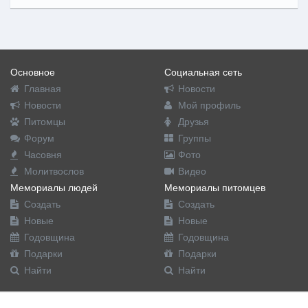
Основное
Социальная сеть
Главная
Новости
Новости
Мой профиль
Питомцы
Друзья
Форум
Группы
Часовня
Фото
Молитвослов
Видео
Мемориалы людей
Мемориалы питомцев
Создать
Создать
Новые
Новые
Годовщина
Годовщина
Подарки
Подарки
Найти
Найти