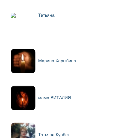
Татьяна
Марина Харыбина
мама ВИТАЛИЯㅤㅤㅤㅤㅤㅤㅤㅤ
Татьяна Курбет