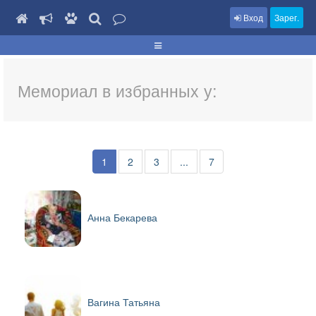
Вход
Зарег.
Мемориал в избранных у:
1
2
3
...
7
Анна Бекарева
Вагина Татьяна