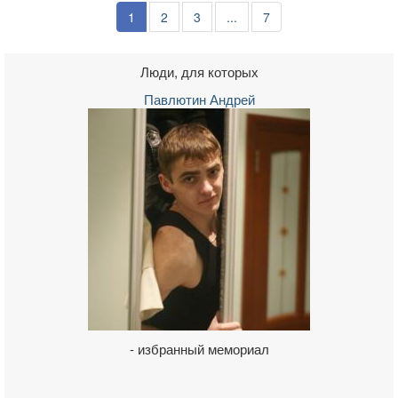
1
2
3
...
7
Люди, для которых
Павлютин Андрей
- избранный мемориал