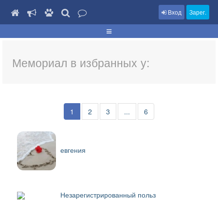
Вход
Зарег.
Мемориал в избранных у:
1
2
3
...
6
евгения
Незарегистрированный польз