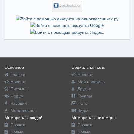
Основное
Социальная сеть
Главная
Новости
Новости
Мой профиль
Питомцы
Друзья
Форум
Группы
Часовня
Фото
Молитвослов
Видео
Мемориалы людей
Мемориалы питомцев
Создать
Создать
Новые
Новые