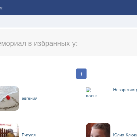
м
мориал в избранных у:
1
Незарегист
польз
евгения
Ритуля
Юлия Клюк