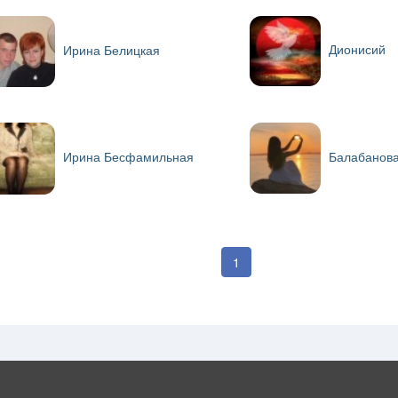
Дионисий
Ирина Белицкая
Балабанов
Ирина Бесфамильная
1