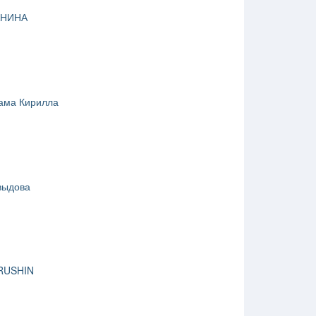
АНИНА
ама Кирилла
выдова
RUSHIN