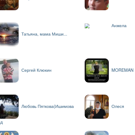
Анжела
Татьяна, мама Миши...
Сергей Клюкин
MOREMAN
Любовь Пяткова(Ишимова
Олеся
д