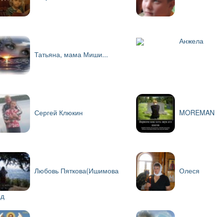
Анжела
Татьяна, мама Миши...
Сергей Клюкин
MOREMAN
Любовь Пяткова(Ишимова
Олеся
д