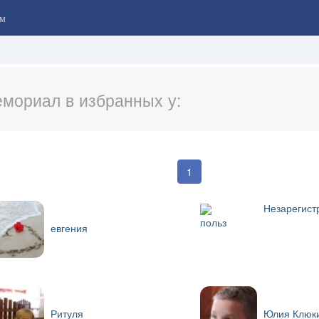
м
мориал в избранных у:
1
Незарегист
польз
евгения
Ритуля
Юлия Клюк