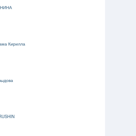
АНИНА
ама Кирилла
выдова
RUSHIN