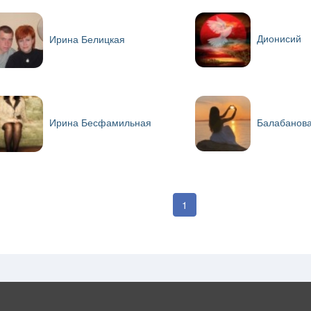
Дионисий
Ирина Белицкая
Балабанов
Ирина Бесфамильная
1