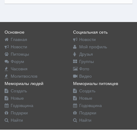
Основное
Социальная сеть
Главная
Новости
Новости
Мой профиль
Питомцы
Друзья
Форум
Группы
Часовня
Фото
Молитвослов
Видео
Мемориалы людей
Мемориалы питомцев
Создать
Создать
Новые
Новые
Годовщина
Годовщина
Подарки
Подарки
Найти
Найти