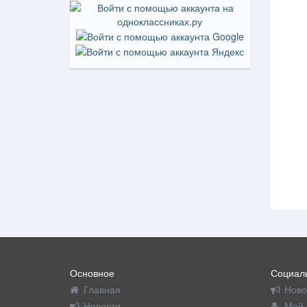
Основное
Социаль
Главная
Ново
Новости
Мой 