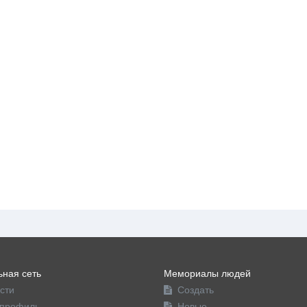
ная сеть
Мемориалы людей
сти
Создать
профиль
Новые