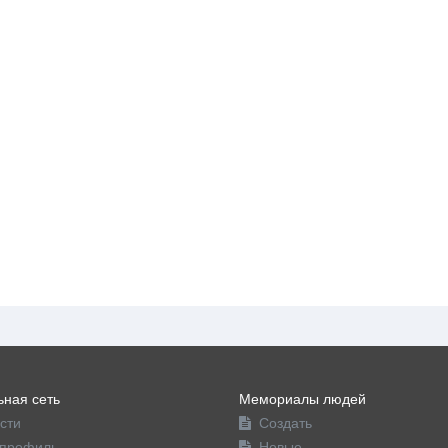
ная сеть
Мемориалы людей
сти
Создать
профиль
Новые