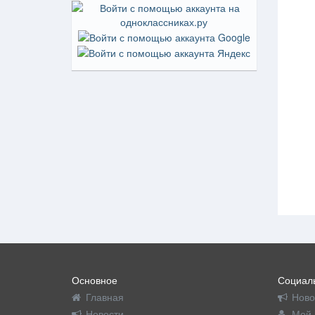
Основное
Социаль
Главная
Ново
Новости
Мой 