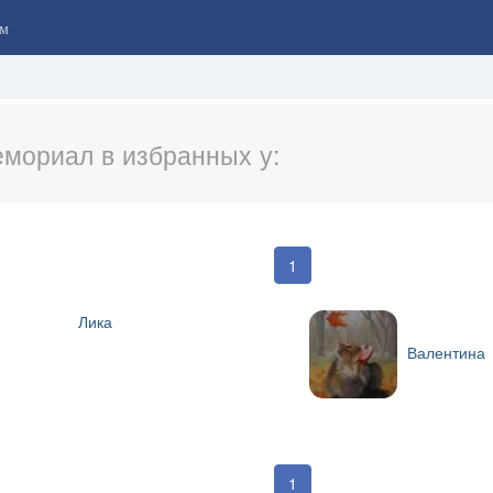
м
мориал в избранных у:
1
Лика
Валентина
1