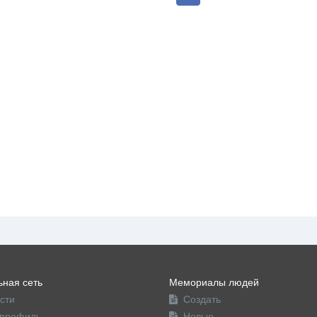
ная сеть
Мемориалы людей
сти
Создать
профиль
Новые