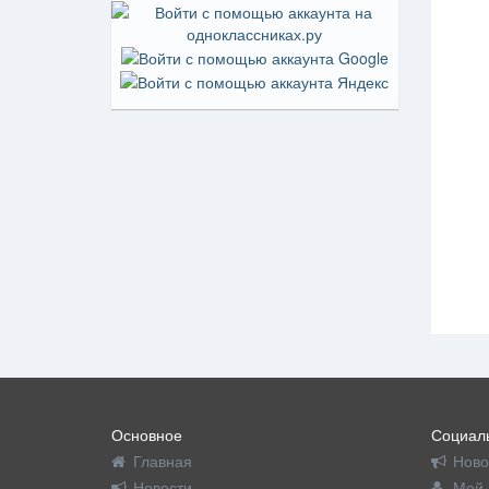
Основное
Социаль
Главная
Ново
Новости
Мой 