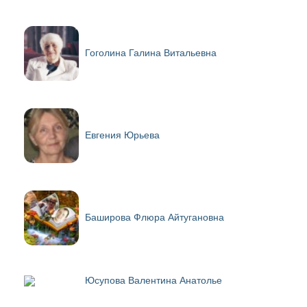
Гоголина Галина Витальевна
Евгения Юрьева
Баширова Флюра Айтугановна
Юсупова Валентина Анатолье