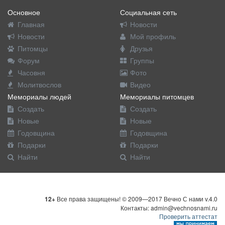
Основное
Социальная сеть
Главная
Новости
Новости
Мой профиль
Питомцы
Друзья
Форум
Группы
Часовня
Фото
Молитвослов
Видео
Мемориалы людей
Мемориалы питомцев
Создать
Создать
Новые
Новые
Годовщина
Годовщина
Подарки
Подарки
Найти
Найти
12+
Все права защищены! © 2009—2017 Вечно С нами v.4.0
Контакты: admin@vechnosnami.ru
Проверить аттестат