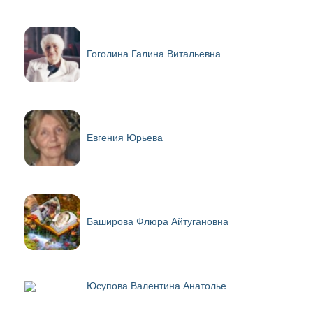
Гоголина Галина Витальевна
Евгения Юрьева
Баширова Флюра Айтугановна
Юсупова Валентина Анатолье