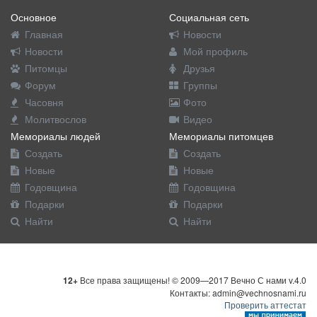
Основное
Социальная сеть
Главная
Новости
Новости
Мой профиль
Питомцы
Друзья
Форум
Группы
Часовня
Фото
Молитвослов
Видео
Мемориалы людей
Мемориалы питомцев
Создать
Создать
Новые
Новые
Годовщина
Годовщина
Подарки
Подарки
Найти
Найти
12+
Все права защищены! © 2009—2017 Вечно С нами v.4.0
Контакты: admin@vechnosnami.ru
Проверить аттестат