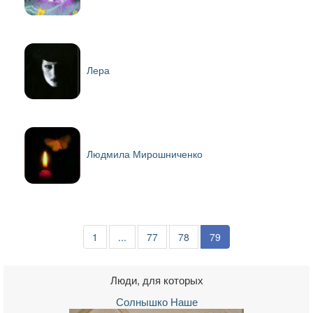
Лера
Людмила Мирошниченко
1
...
77
78
79
Люди, для которых
Солнышко Наше