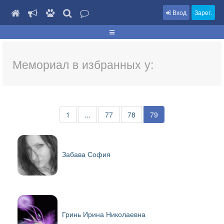
Вход
Зарег.
Мемориал в избранных у:
1
...
77
78
79
Забава София
Гринь Ирина Николаевна