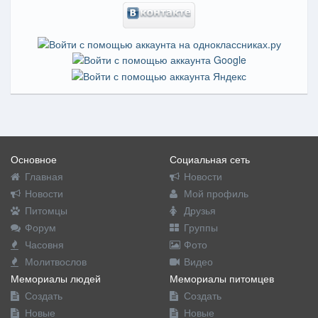
Основное
Социальная сеть
Главная
Новости
Новости
Мой профиль
Питомцы
Друзья
Форум
Группы
Часовня
Фото
Молитвослов
Видео
Мемориалы людей
Мемориалы питомцев
Создать
Создать
Новые
Новые