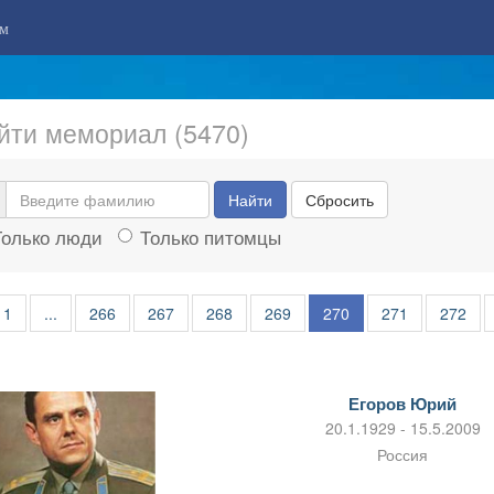
м
йти мемориал (5470)
Найти
Сбросить
Только люди
Только питомцы
1
...
266
267
268
269
270
271
272
Егоров Юрий
20.1.1929 - 15.5.2009
Россия