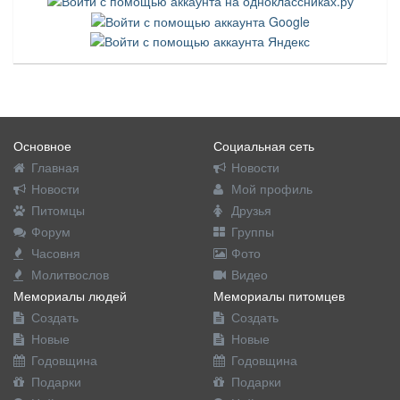
Основное
Социальная сеть
Главная
Новости
Новости
Мой профиль
Питомцы
Друзья
Форум
Группы
Часовня
Фото
Молитвослов
Видео
Мемориалы людей
Мемориалы питомцев
Создать
Создать
Новые
Новые
Годовщина
Годовщина
Подарки
Подарки