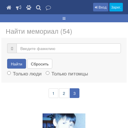
Вход
Зарег.
Найти мемориал (54)
Найти
Сбросить
Только люди
Только питомцы
1
2
3