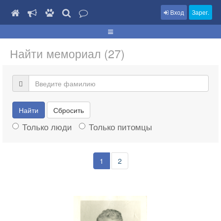
Вход
Зарег.
Найти мемориал (27)
Найти
Сбросить
Только люди
Только питомцы
1
2