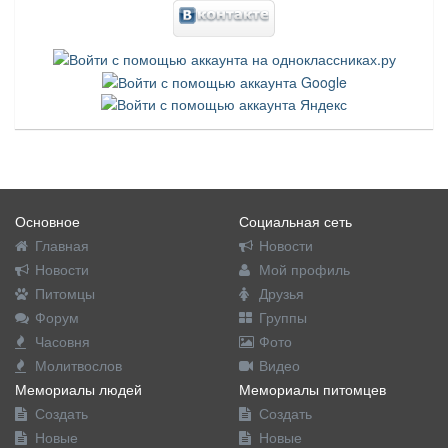
Основное
Социальная сеть
Главная
Новости
Новости
Мой профиль
Питомцы
Друзья
Форум
Группы
Часовня
Фото
Молитвослов
Видео
Мемориалы людей
Мемориалы питомцев
Создать
Создать
Новые
Новые