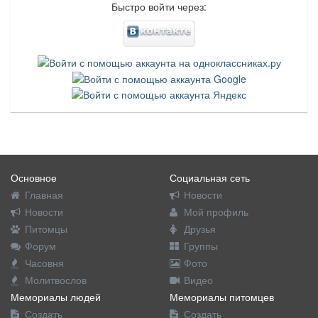
Быстро войти через:
Основное
Социальная сеть
Главная
Новости
Новости
Мой профиль
Питомцы
Друзья
Форум
Группы
Часовня
Фото
Молитвослов
Видео
Мемориалы людей
Мемориалы питомцев
Создать
Создать