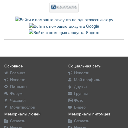
Основное
Социальная сеть
Главная
Новости
Новости
Мой профиль
Питомцы
Друзья
Форум
Группы
Часовня
Фото
Молитвослов
Видео
Мемориалы людей
Мемориалы питомцев
Создать
Создать
Новые
Новые