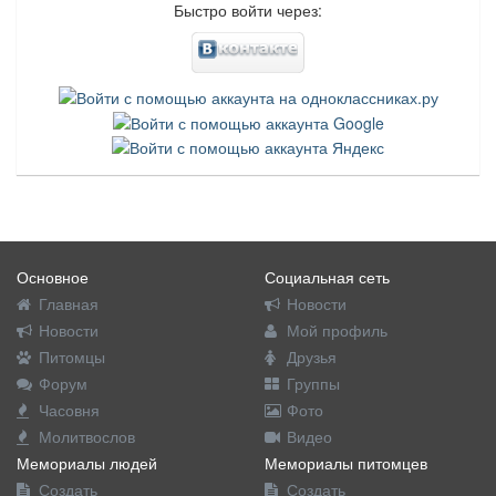
Быстро войти через:
Основное
Социальная сеть
Главная
Новости
Новости
Мой профиль
Питомцы
Друзья
Форум
Группы
Часовня
Фото
Молитвослов
Видео
Мемориалы людей
Мемориалы питомцев
Создать
Создать