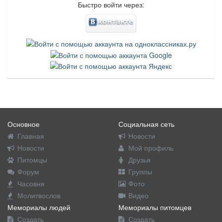
Быстро войти через:
Основное
Социальная сеть
Главная
Новости
Новости
Мой профиль
Питомцы
Друзья
Форум
Группы
Часовня
Фото
Молитвослов
Видео
Мемориалы людей
Мемориалы питомцев
Создать
Создать