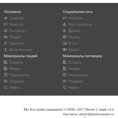
Основное
Социальная сеть
Главная
Новости
Новости
Мой профиль
Питомцы
Друзья
Форум
Группы
Часовня
Фото
Молитвослов
Видео
Мемориалы людей
Мемориалы питомцев
Создать
Создать
Новые
Новые
Годовщина
Годовщина
Подарки
Подарки
Найти
Найти
12+
Все права защищены! © 2009—2017 Вечно С нами v.4.0
Контакты: admin@vechnosnami.ru