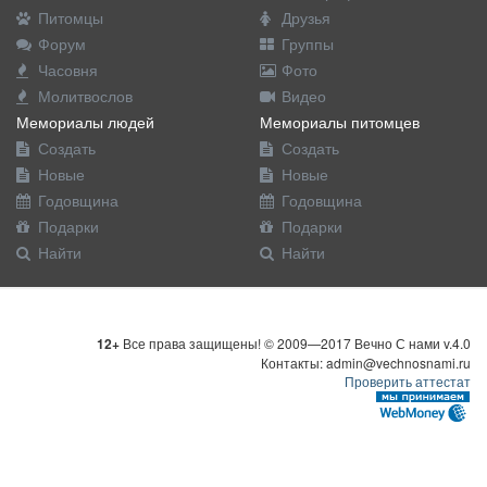
Питомцы
Друзья
Форум
Группы
Часовня
Фото
Молитвослов
Видео
Мемориалы людей
Мемориалы питомцев
Создать
Создать
Новые
Новые
Годовщина
Годовщина
Подарки
Подарки
Найти
Найти
12+
Все права защищены! © 2009—2017 Вечно С нами v.4.0
Контакты: admin@vechnosnami.ru
Проверить аттестат