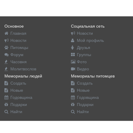
Основное
Социальная сеть
Главная
Новости
Новости
Мой профиль
Питомцы
Друзья
Форум
Группы
Часовня
Фото
Молитвослов
Видео
Мемориалы людей
Мемориалы питомцев
Создать
Создать
Новые
Новые
Годовщина
Годовщина
Подарки
Подарки
Найти
Найти