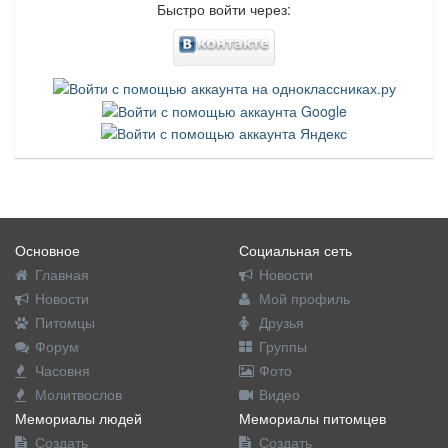
Быстро войти через:
Основное
Социальная сеть
Главная
Новости
Новости
Мой профиль
Питомцы
Друзья
Форум
Группы
Часовня
Фото
Молитвослов
Видео
Мемориалы людей
Мемориалы питомцев
Создать
Создать