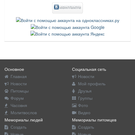
Основное
Социальная сеть
Главная
Новости
Новости
Мой профиль
Питомцы
Друзья
Форум
Группы
Часовня
Фото
Молитвослов
Видео
Мемориалы людей
Мемориалы питомцев
Создать
Создать
Новые
Новые