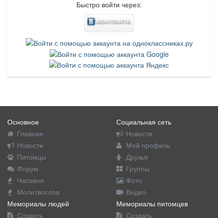
Быстро войти через:
Основное
Социальная сеть
Главная
Новости
Новости
Мой профиль
Питомцы
Друзья
Форум
Группы
Часовня
Фото
Молитвослов
Видео
Мемориалы людей
Мемориалы питомцев
Создать
Создать