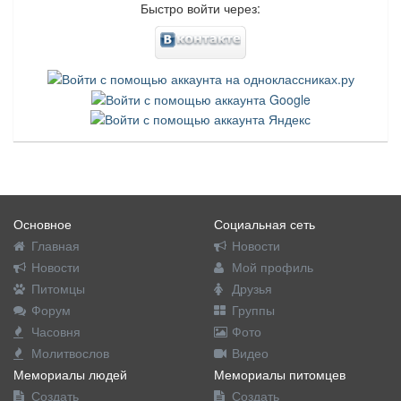
Быстро войти через:
Основное
Социальная сеть
Главная
Новости
Новости
Мой профиль
Питомцы
Друзья
Форум
Группы
Часовня
Фото
Молитвослов
Видео
Мемориалы людей
Мемориалы питомцев
Создать
Создать