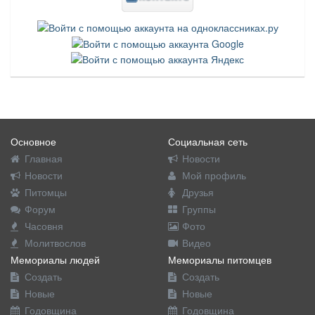
Основное
Социальная сеть
Главная
Новости
Новости
Мой профиль
Питомцы
Друзья
Форум
Группы
Часовня
Фото
Молитвослов
Видео
Мемориалы людей
Мемориалы питомцев
Создать
Создать
Новые
Новые
Годовщина
Годовщина