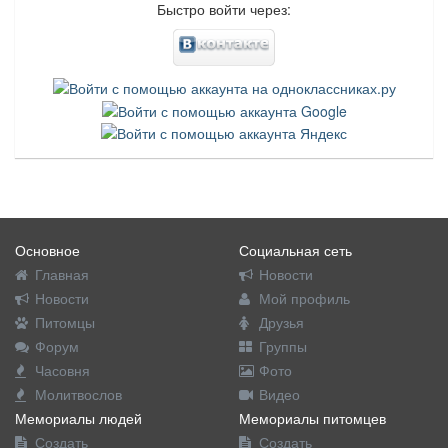
Быстро войти через:
Основное
Социальная сеть
Главная
Новости
Новости
Мой профиль
Питомцы
Друзья
Форум
Группы
Часовня
Фото
Молитвослов
Видео
Мемориалы людей
Мемориалы питомцев
Создать
Создать