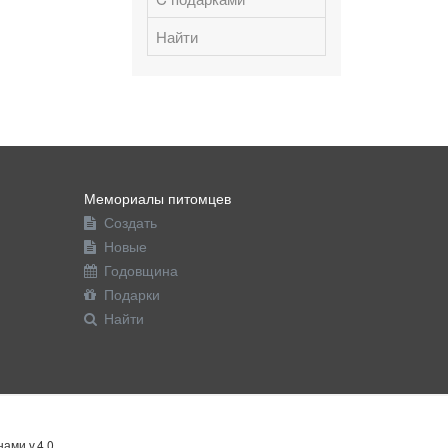
Найти
Мемориалы питомцев
Создать
Новые
Годовщина
Подарки
Найти
ами v.4.0