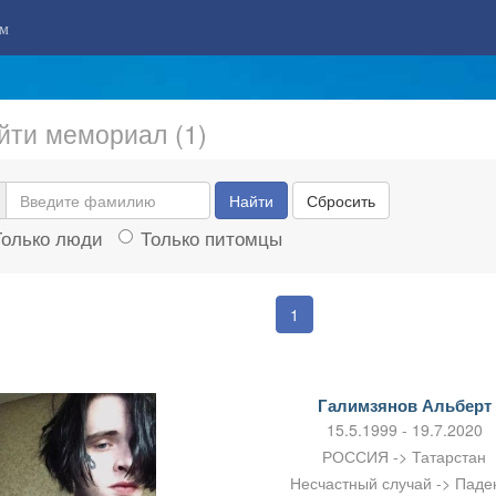
м
йти мемориал (1)
Найти
Сбросить
Только люди
Только питомцы
1
Галимзянов Альберт
15.5.1999 - 19.7.2020
РОССИЯ -> Татарстан
Несчастный случай -> Паде