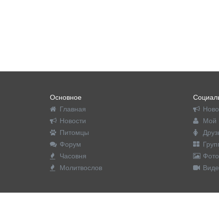
Основное
Социаль
Главная
Ново
Новости
Мой 
Питомцы
Друз
Форум
Груп
Часовня
Фото
Молитвослов
Виде