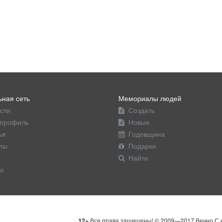
ная сеть
Мемориалы людей
сти
Создать
профиль
Новые
ья
Годовщина
пы
Подарки
Найти
о
12+
Все права защищены! © 2009—2017 Вечно С н