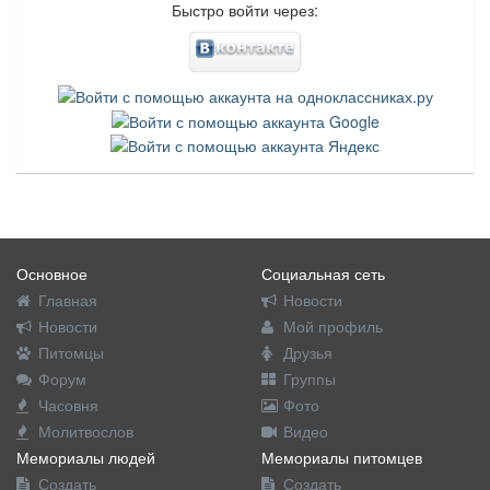
Быстро войти через:
Основное
Социальная сеть
Главная
Новости
Новости
Мой профиль
Питомцы
Друзья
Форум
Группы
Часовня
Фото
Молитвослов
Видео
Мемориалы людей
Мемориалы питомцев
Создать
Создать