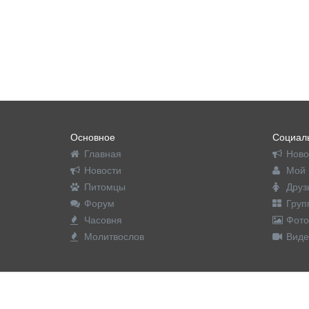
Основное
Социаль
Главная
Ново
Новости
Мой 
Питомцы
Друз
Форум
Груп
Часовня
Фото
Молитвослов
Виде