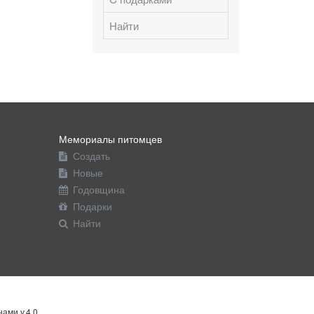
Найти
Мемориалы питомцев
Создать
Новые
Годовщина
Подарки
Найти
ами v.4.0