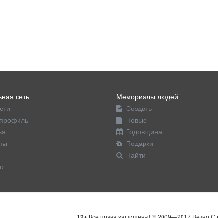
ная сеть
Мемориалы людей
сти
Создать
профиль
Новые
ья
Годовщина
пы
Подарки
Найти
о
12+
Все права защищены! © 2009—2017 Вечно С н