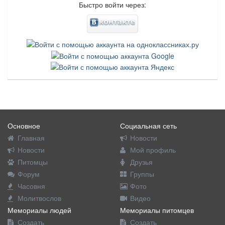
Быстро войти через:
Основное
Социальная сеть
Главная
Новости
Новости
Мой профиль
Питомцы
Друзья
Форум
Группы
Часовня
Фото
Молитвослов
Видео
Мемориалы людей
Мемориалы питомцев
Создать
Создать