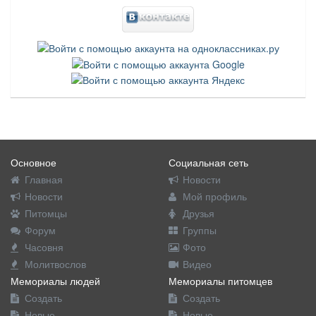
Основное
Социальная сеть
Главная
Новости
Новости
Мой профиль
Питомцы
Друзья
Форум
Группы
Часовня
Фото
Молитвослов
Видео
Мемориалы людей
Мемориалы питомцев
Создать
Создать
Новые
Новые