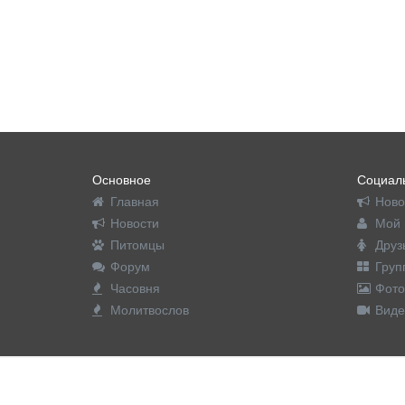
Основное
Социаль
Главная
Ново
Новости
Мой 
Питомцы
Друз
Форум
Груп
Часовня
Фото
Молитвослов
Виде