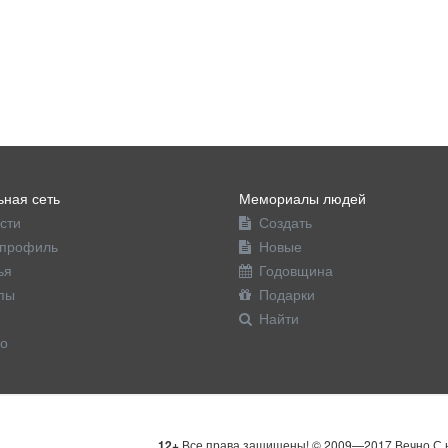
ная сеть
Мемориалы людей
сти
Создать
профиль
Новые
ья
Годовщина
пы
Подарки
Найти
о
12+
Все права защищены! © 2009—2017 Вечно С н