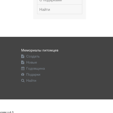
Найти
Мемориалы питомцев
Создать
Новые
Годовщина
Подарки
Найти
ами v.4.0