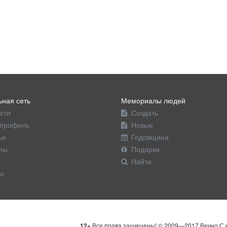
ная сеть
Мемориалы людей
сти
Создать
профиль
Новые
ья
Годовщина
пы
Подарки
Найти
о
12+
Все права защищены! © 2009—2017 Вечно С н