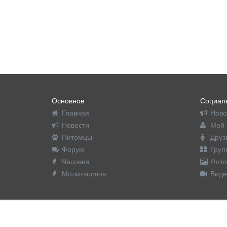
Основное
Социаль
Главная
Ново
Новости
Мой 
Питомцы
Друз
Форум
Груп
Часовня
Фото
Молитвослов
Виде