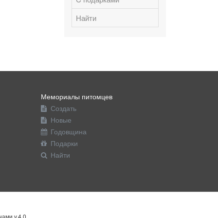
Найти
Мемориалы питомцев
Создать
Новые
Годовщина
Подарки
Найти
ами v.4.0