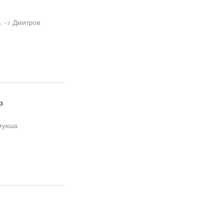
. -> Дмитров
р
мукша