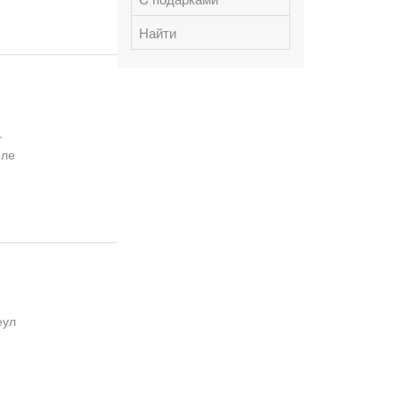
Найти
.
иле
еул