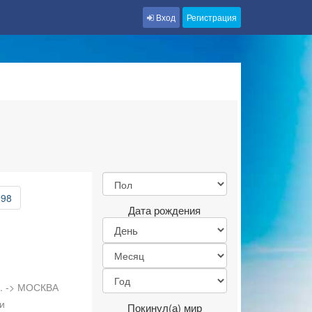
Вход
Регистрация
298
Дата рождения
л. -> МОСКВА
и
Покинул(а) мир