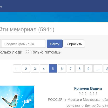
м
йти мемориал (5941)
Найти
Сбросить
Только люди
Только питомцы
1
2
3
4
5
6
7
8
9
...
Копелев Вадим
?.?.? - ?.?.?
РОССИЯ -> Москва и Московская об
Болезни -> Другие болезн