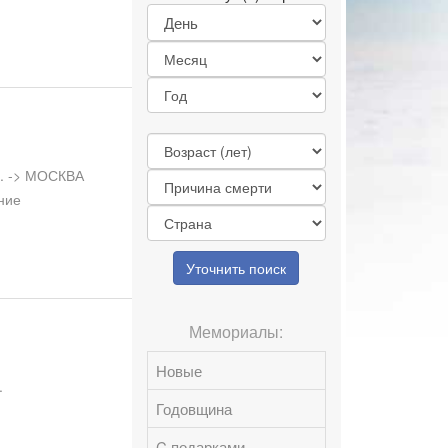
л. -> МОСКВА
ние
Уточнить поиск
Мемориалы:
Новые
.
Годовщина
C подарками