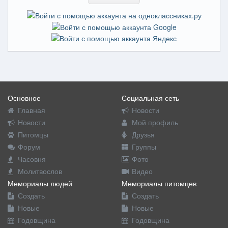
Основное
Социальная сеть
Главная
Новости
Новости
Мой профиль
Питомцы
Друзья
Форум
Группы
Часовня
Фото
Молитвослов
Видео
Мемориалы людей
Мемориалы питомцев
Создать
Создать
Новые
Новые
Годовщина
Годовщина