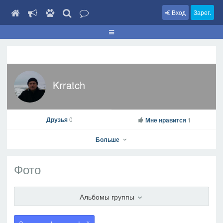
Вход
Зарег.
Krratch
Друзья
0
Мне нравится
1
Больше
Фото
Krratch
Альбомы группы
На профиль
В друзья
Фото
Видео
Написать сообщение