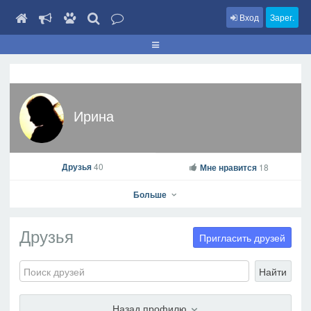
Вход
Зарег.
Ирина
Друзья
40
Мне нравится
18
Больше
Друзья
Пригласить друзей
Найти
Ирина
На профиль
Назад профилю
В друзья
Фото
Видео
Написать сообщение