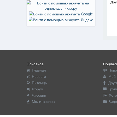
Дру
На пр
Основное
Социаль
Главная
Ново
Новости
Мой 
Питомцы
Друз
Форум
Груп
Часовня
Фото
Молитвослов
Виде