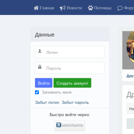
Главная
Новости
Питомцы
Фору
Данные
Дру
Войти
Создать аккаунт
Др
Запомнить меня
Забыт логин
Забыт пароль
На
Быстро войти через: