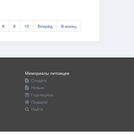
В друзья
Фото
Видео
Написать сообщение
8
9
10
Вперёд
В конец
Мемориалы питомцев
Создать
Новые
Годовщина
Подарки
Найти