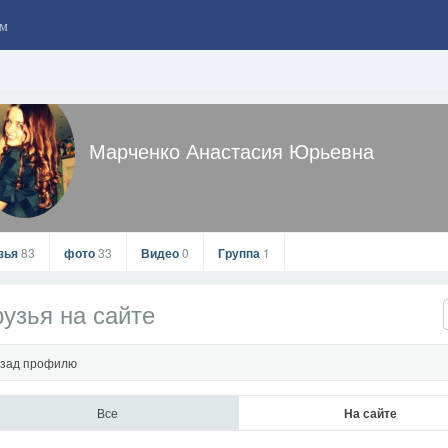
м
Марченко Анастасия Юрьевна
зья
83
фото
33
Видео
0
Группа
1
узья на сайте
зад профилю
Все
На сайте
Марченко Анастасия Юрьевна