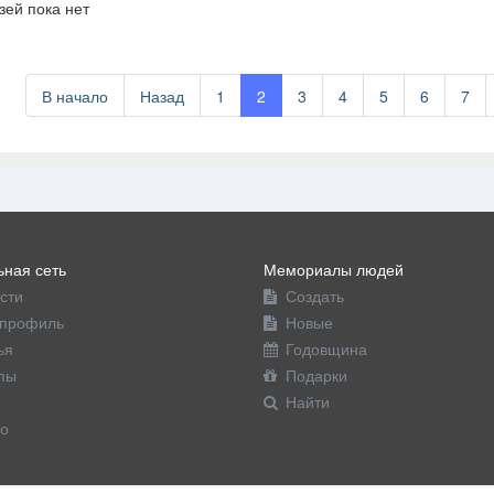
зей пока нет
офиль
В начало
Назад
1
2
3
4
5
6
7
ная сеть
Мемориалы людей
сти
Создать
профиль
Новые
ья
Годовщина
пы
Подарки
Найти
о