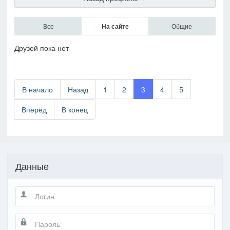
Все
На сайте
Общие
Друзей пока нет
В начало
Назад
1
2
3
4
5
Вперёд
В конец
Данные