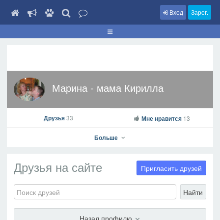
Вход
Зарег.
Марина - мама Кирилла
Друзья
33
Мне нравится
13
Больше
Друзья на сайте
Пригласить друзей
Найти
Марина - мама Кирилла
На профиль
Назад профилю
В друзья
Фото
Видео
Написать сообщение